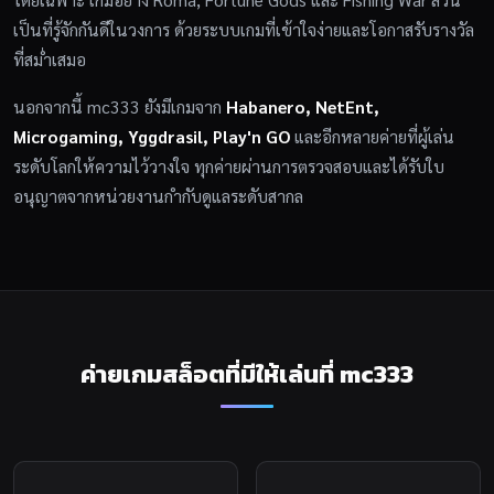
เป็นที่รู้จักกันดีในวงการ ด้วยระบบเกมที่เข้าใจง่ายและโอกาสรับรางวัล
ที่สม่ำเสมอ
นอกจากนี้ mc333 ยังมีเกมจาก
Habanero, NetEnt,
Microgaming, Yggdrasil, Play'n GO
และอีกหลายค่ายที่ผู้เล่น
ระดับโลกให้ความไว้วางใจ ทุกค่ายผ่านการตรวจสอบและได้รับใบ
อนุญาตจากหน่วยงานกำกับดูแลระดับสากล
ค่ายเกมสล็อตที่มีให้เล่นที่ mc333