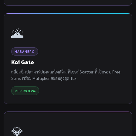
🌋
HABANERO
Koi Gate
สล็อตธีมปลาคาร์ปมงคลสไตล์จีน ฟีเจอร์ Scatter ที่เปิดรอบ Free
Spins พร้อม Multiplier สะสมสูงสุด 15x
RTP 98.03%
💎