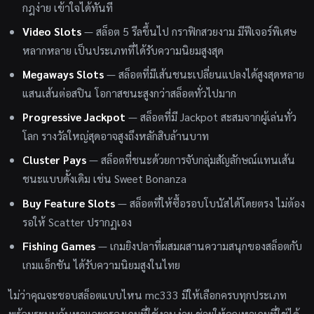
กฎง่าย เข้าใจได้ทันที
Video Slots
— สล็อต 5 รีลขึ้นไป กราฟิกสวยงาม มีฟีเจอร์พิเศษ
หลากหลาย เป็นประเภทที่ได้รับความนิยมสูงสุด
Megaways Slots
— สล็อตที่มีเส้นชนะเปลี่ยนแปลงได้สูงสุดหลาย
แสนเส้นต่อสปิน โอกาสชนะสูงกว่าสล็อตทั่วไปมาก
Progressive Jackpot
— สล็อตที่มี Jackpot สะสมจากผู้เล่นทั่ว
โลก รางวัลใหญ่สุดอาจสูงถึงหลักสิบล้านบาท
Cluster Pays
— สล็อตที่ชนะด้วยการจับกลุ่มสัญลักษณ์แทนเส้น
ชนะแบบดั้งเดิม เช่น Sweet Bonanza
Buy Feature Slots
— สล็อตที่ให้ซื้อรอบโบนัสได้โดยตรง ไม่ต้อง
รอให้ Scatter ปรากฏเอง
Fishing Games
— เกมยิงปลาที่ผสมผสานความสนุกของสล็อตกับ
เกมแอ็กชัน ได้รับความนิยมสูงในไทย
ไม่ว่าคุณจะชอบสล็อตแบบไหน mc333 มีให้เลือกครบทุกประเภท
พร้อมระบบค้นหาและกรองเกมที่ใช้งานง่าย ช่วยให้คุณหาเกมที่ใช่ได้