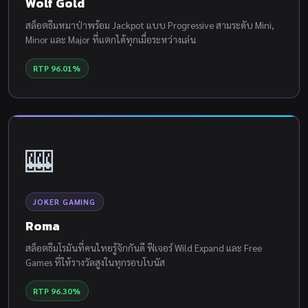
Wolf Gold
สล็อตธีมหมาป่าพร้อม Jackpot แบบ Progressive สามระดับ Mini,
Minor และ Major ที่แตกได้ทุกเมื่อระหว่างเล่น
RTP 96.01%
🎰
JOKER GAMING
Roma
สล็อตธีมโรมันที่คนไทยรู้จักกันดี ฟีเจอร์ Wild Expand และ Free
Games ที่ให้รางวัลสูงในทุกรอบโบนัส
RTP 96.30%