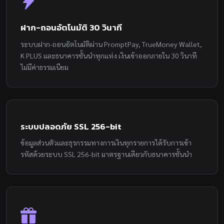
ฝาก-ถอนอัตโนมัติ 30 วินาที
ระบบฝาก-ถอนอัตโนมัติผ่าน PromptPay, TrueMoney Wallet,
K PLUS และธนาคารชั้นนำทุกแห่ง เงินเข้าออกภายใน 30 วินาที
ไม่มีค่าธรรมเนียม
ระบบปลอดภัย SSL 256-bit
ข้อมูลส่วนตัวและธุรกรรมทางการเงินทุกรายการได้รับการเข้า
รหัสด้วยระบบ SSL 256-bit มาตรฐานเดียวกับธนาคารชั้นนำ