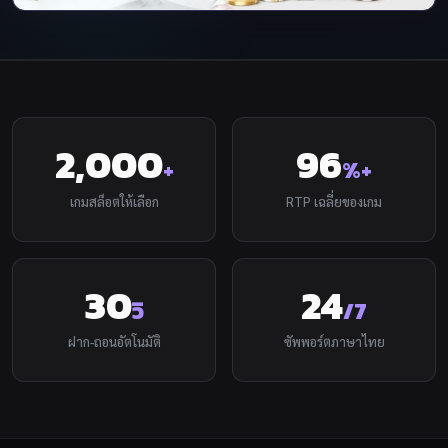
2,000
96
+
%+
เกมสล็อตให้เลือก
RTP เฉลี่ยของเกม
30
24
วิ
/7
ฝาก-ถอนอัตโนมัติ
ซัพพอร์ตภาษาไทย