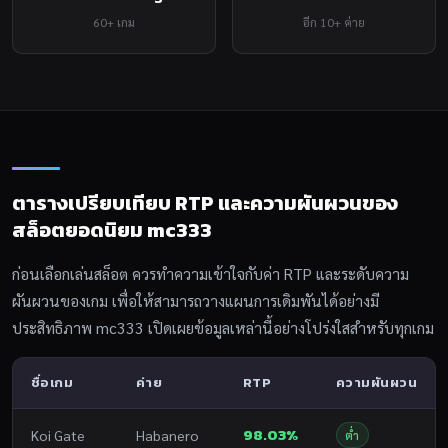
60+ เกม
อีก 10+ ค่าย
ตารางเปรียบเทียบ RTP และความผันผวนของ
สล็อตยอดนิยม mc333
ก่อนเลือกเล่นสล็อต ควรทำความเข้าใจกับค่า RTP และระดับความ
ผันผวนของเกม เพื่อให้สามารถวางแผนการเดิมพันได้อย่างมี
ประสิทธิภาพ mc333 เปิดเผยข้อมูลเหล่านี้อย่างโปร่งใสสำหรับทุกเกม
ชื่อเกม
ค่าย
RTP
ความผันผวน
98.03%
Koi Gate
Habanero
ต่ำ