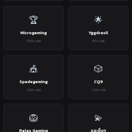
🏆
🌟
Microgaming
Yggdrasil
500+ เกม
80+ เกม
🎪
🎲
Spadegaming
CQ9
100+ เกม
120+ เกม
🦁
💫
Relax Gaming
และอื่นๆ