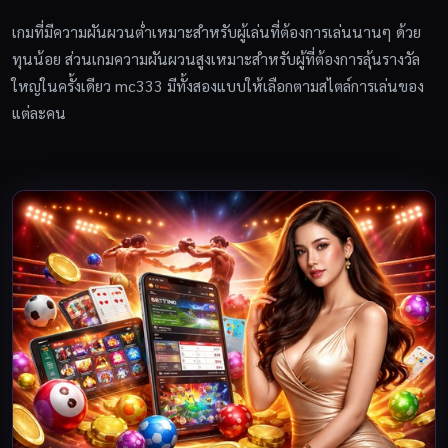
เกมที่มีความผันผวนต่ำเหมาะสำหรับผู้เล่นที่ต้องการเล่นนานๆ ด้วย
ทุนน้อย ส่วนเกมความผันผวนสูงเหมาะสำหรับผู้ที่ต้องการลุ้นรางวัล
ใหญ่ในครั้งเดียว mc333 มีทั้งสองแบบให้เลือกตามสไตล์การเล่นของ
แต่ละคน