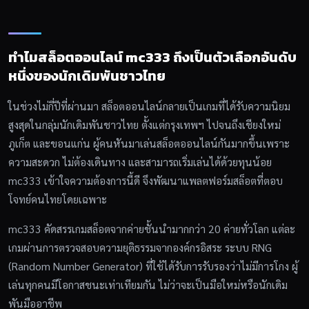
ทำไมสล็อตออนไลน์ mc333 ถึงเป็นตัวเลือกอันดับ
หนึ่งของนักเดิมพันชาวไทย
ในช่วงไม่กี่ปีที่ผ่านมา สล็อตออนไลน์กลายเป็นเกมที่ได้รับความนิยม
สูงสุดในกลุ่มนักเดิมพันชาวไทย ตั้งแต่กรุงเทพฯ ไปจนถึงเชียงใหม่
ภูเก็ต และขอนแก่น ผู้คนหันมาเล่นสล็อตออนไลน์กันมากขึ้นเพราะ
ความสะดวก ไม่ต้องเดินทาง และสามารถเริ่มเล่นได้ด้วยทุนน้อย
mc333 เข้าใจความต้องการนี้ดี จึงพัฒนาแพลตฟอร์มสล็อตที่ตอบ
โจทย์คนไทยโดยเฉพาะ
mc333 คัดสรรเกมสล็อตจากค่ายชั้นนำมากกว่า 20 ค่ายทั่วโลก แต่ละ
เกมผ่านการตรวจสอบความยุติธรรมจากองค์กรอิสระ ระบบ RNG
(Random Number Generator) ที่ใช้ได้รับการรับรองว่าไม่มีการโกง ผู้
เล่นทุกคนมีโอกาสชนะเท่าเทียมกัน ไม่ว่าจะเป็นมือใหม่หรือนักเดิม
พันมืออาชีพ