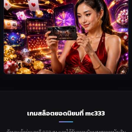
เกมสล็อตยอดนิยมที่ mc333