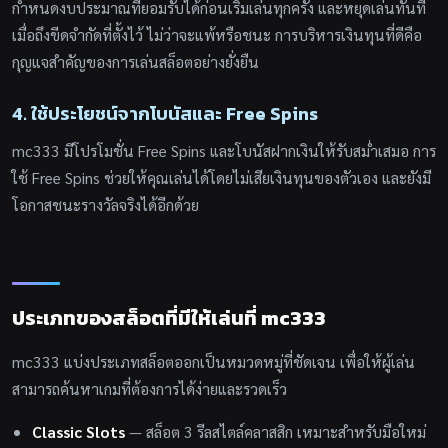
กำหนดงบประมาณที่ยอมรับได้ก่อนเริ่มเล่นทุกครั้ง และหยุดเล่นทันที
เมื่อถึงขีดจำกัดที่ตั้งไว้ ไม่ว่าจะแพ้หรือชนะ การบริหารเงินทุนที่ดีคือ
กุญแจสำคัญของการเล่นสล็อตอย่างยั่งยืน
4. ใช้ประโยชน์จากโบนัสและ Free Spins
mc333 มีโปรโมชั่น Free Spins และโบนัสฝากเงินให้รับสม่ำเสมอ การ
ใช้ Free Spins ช่วยให้คุณเล่นได้โดยไม่เสียเงินทุนของตัวเอง และยังมี
โอกาสชนะรางวัลจริงได้อีกด้วย
ประเภทของสล็อตที่มีให้เล่นที่ mc333
mc333 แบ่งประเภทสล็อตออกเป็นหมวดหมู่ที่ชัดเจน เพื่อให้ผู้เล่น
สามารถค้นหาเกมที่ต้องการได้ง่ายและรวดเร็ว
Classic Slots
— สล็อต 3 รีลสไตล์คลาสสิก เหมาะสำหรับมือใหม่